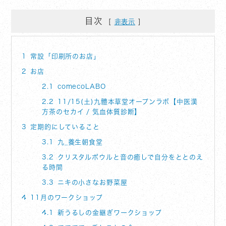
目次
非表示
1
常設「印刷所のお店」
2
お店
2.1
comecoLABO
2.2
11/15(土)九體本草堂オープンラボ【中医漢
方茶のセカイ / 気血体質診断】
3
定期的にしていること
3.1
九_養生朝食堂
3.2
クリスタルボウルと音の癒しで自分をととのえ
る時間
3.3
ニキの小さなお野菜屋
4
11月のワークショップ
4.1
新うるしの金継ぎワークショップ