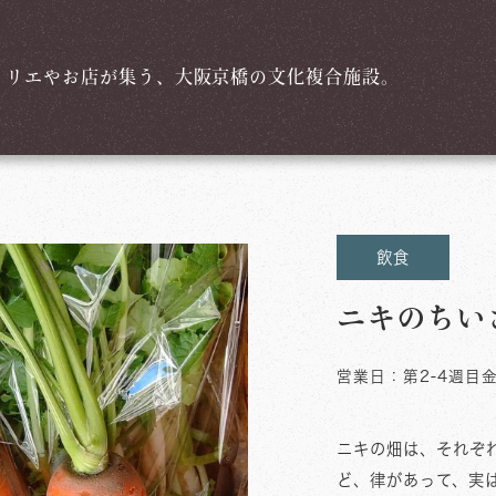
トリエやお店が集う、大阪京橋の文化複合施設。
飲食
ニキのちい
営業日：第2-4週目金
ニキの畑は、それぞ
ど、律があって、実