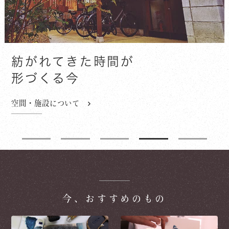
紡がれてきた時間が
形づくる今
鶴身印刷所の想い
印刷所のもの・ことづくり
“あの人”紹介
空間・施設について
鶴身印刷所の歴史
1
2
3
4
5
今、おすすめのもの