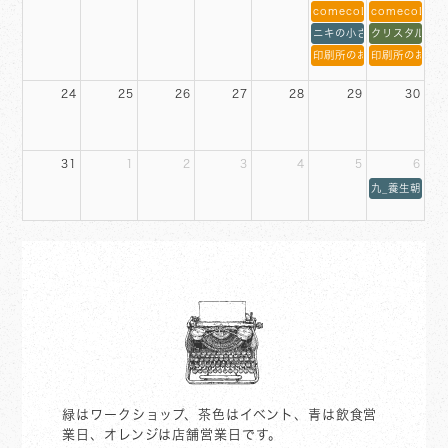
comecoLABO販売日13-
comecoLAB
ニキの小さなお野菜屋13-
クリスタルボウ
印刷所のお店 12-17時
印刷所のお店 1
24
25
26
27
28
29
30
31
1
2
3
4
5
6
九_養生朝食堂8
緑はワークショップ、茶色はイベント、青は飲食営
業日、オレンジは店舗営業日です。