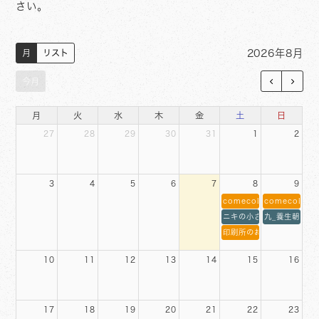
さい。
2026年8月
月
リスト
今月
月
火
水
木
金
土
日
27
28
29
30
31
1
2
3
4
5
6
7
8
9
comecoLABO販売日13-
comecoLAB
ニキの小さなお野菜屋13-
九_養生朝食堂8
印刷所のお店 12-17時
10
11
12
13
14
15
16
17
18
19
20
21
22
23