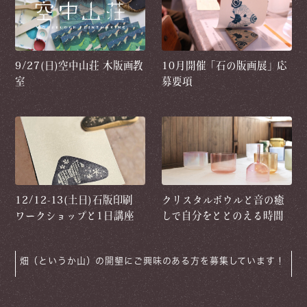
9/27(日)空中山荘 木版画教
10月開催「石の版画展」応
室
募要項
12/12-13(土日)石版印刷
クリスタルボウルと音の癒
ワークショップと1日講座
しで自分をととのえる時間
か山）の開墾にご興味のある方を募集しています！
ニキ