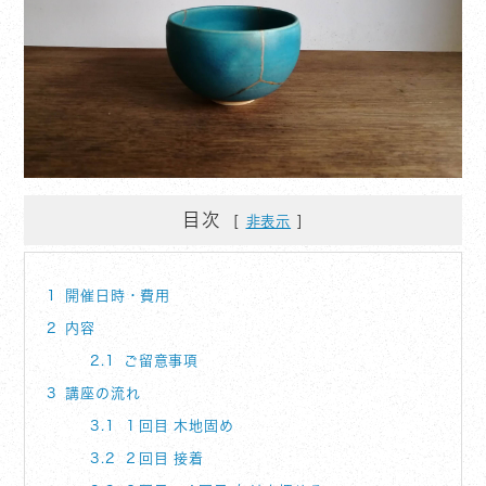
目次
非表示
1
開催日時・費用
2
内容
2.1
ご留意事項
3
講座の流れ
3.1
１回目 木地固め
3.2
２回目 接着