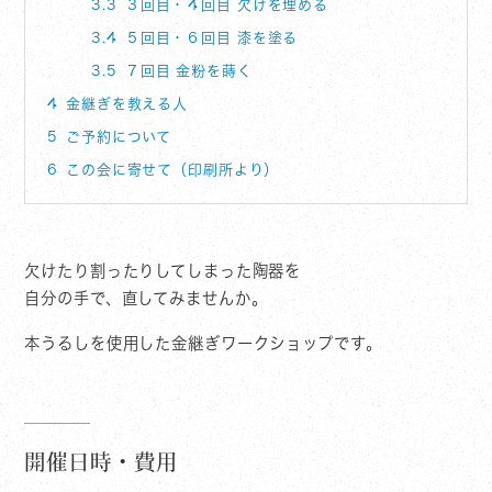
3.3
３回目・４回目 欠けを埋める
3.4
５回目・６回目 漆を塗る
3.5
７回目 金粉を蒔く
4
金継ぎを教える人
5
ご予約について
6
この会に寄せて（印刷所より）
欠けたり割ったりしてしまった陶器を
自分の手で、直してみませんか。
本うるしを使用した金継ぎワークショップです。
開催日時・費用