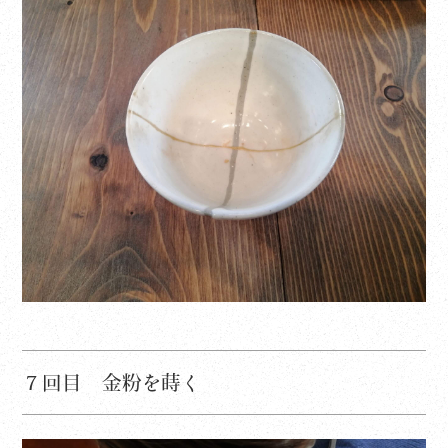
７回目 金粉を蒔く