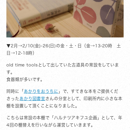
▼2月→2/10(金)-26(日)の金・土・日（金→13-20時 土
日→12-18時）
old time toolsとして出していた古道具の常設をしていま
す。
食器類が多いです。
同時に「
あかりをおうちに
」で、すてきな本をご提供くだ
さった
あかり図書室
さんの分室として、印刷所内に小さな本
棚を設置して頂くことになりました。
こちらは常設の本棚で「ハルナツアキフユ企画」として、年
4回の棚替えを行いながら運営していきます。