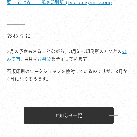
暦 – こよみ – – 鶴身印刷所 (tsurumi-print.com)
おわりに
2月の予定もさることながら、3月には印刷所の方々との
の
みの市
、4月は
音楽会
を予定しています。
石版印刷のワークショップを検討しているのですが、3月か
4月になりそうです。
お知らせ一覧